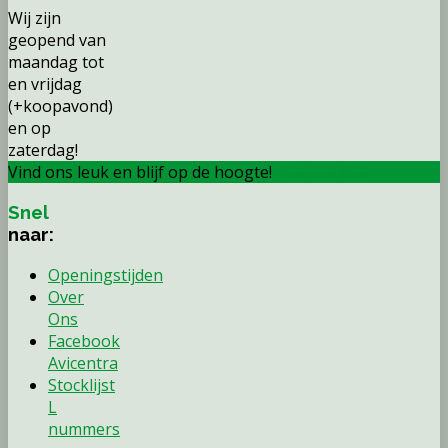
Wij zijn
geopend van
maandag tot
en vrijdag
(+koopavond)
en op
zaterdag!
Vind ons leuk en blijf op de hoogte!
FACEBOOK
Snel
naar:
Openingstijden
Over
Ons
Facebook
Avicentra
Stocklijst
L
nummers