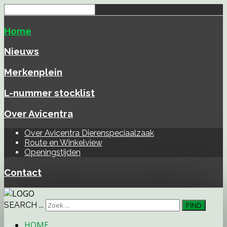
Home
Nieuws
Merkenplein
L-nummer stocklist
Over Avicentra
Over Avicentra Dierenspeciaalzaak
Route en Winkelview
Openingstijden
Contact
SEARCH ...
FIND
HOME