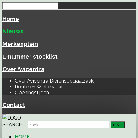
Home
Nieuws
Merkenplein
L-nummer stocklist
Over Avicentra
Over Avicentra Dierenspeciaalzaak
Route en Winkelview
Openingstijden
Contact
SEARCH ...
FIND
HOME