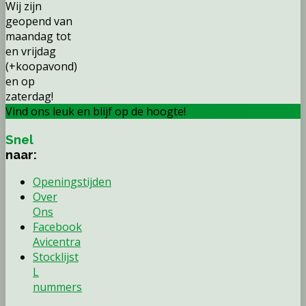
Wij zijn
geopend van
maandag tot
en vrijdag
(+koopavond)
en op
zaterdag!
Vind ons leuk en blijf op de hoogte!
FACEBOOK
Snel
naar:
Openingstijden
Over
Ons
Facebook
Avicentra
Stocklijst
L
nummers