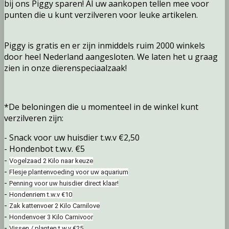
bij ons Piggy sparen! Al uw aankopen tellen mee voor
punten die u kunt verzilveren voor leuke artikelen.
Piggy is gratis en er zijn inmiddels ruim 2000 winkels
door heel Nederland aangesloten. We laten het u graag
zien in onze dierenspeciaalzaak!
*De beloningen die u momenteel in de winkel kunt
verzilveren zijn:
- Snack voor uw huisdier t.w.v €2,50
- Hondenbot t.w.v. €5
-
Vogelzaad 2 Kilo naar keuze
-
Flesje plantenvoeding voor uw aquarium
-
Penning voor uw huisdier direct klaar!
-
Hondenriem t.w.v €10
-
Zak kattenvoer 2 Kilo Carnilove
-
Hondenvoer 3 Kilo Carnivoor
-
Vissen / planten t.w.v €25