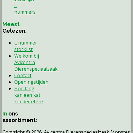
L
nummers
Meest
Gelezen:
L nummer
stocklist
Welkom bij
Avicentra
Dierenspeciaalzaak
Contact
Openingstijden
Hoe lang
kan een kat
zonder eten?
In
ons
assortiment:
Copyright © 2026. Avicentra Dierenspeciaalzaak Monster.