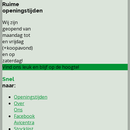
Ruime
openingstijden
Wij zijn
geopend van
maandag tot
en vrijdag
(+koopavond)
en op
zaterdag!
Vind ons leuk en blijf op de hoogte!
FACEBOOK
Snel
naar:
Openingstijden
Over
Ons
Facebook
Avicentra
Stocklijst