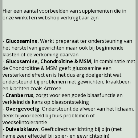
Hier een aantal voorbeelden van supple
menten die in
onze winkel en webshop verkrijgbaar zijn:
-
Glucosamine
, Werkt preperaat ter ondersteuning van
het herstel van gewrichten maar ook bij beginnende
klasten of de verkoming daarvan
-
Glucosamine, Chondroïtine & MSM
, In combinatie met
de Chondroïtine & MSM geeft glucosamine een
versterkend effect en is het dus erg doelgericht wat
ondersteund bij problemen met gewrichten, kraakbeen
en klachten zoals Artrose
-
Cranberrus
, zorgt voor een goede blaasfunctie en
verkleind de kans op blaasontsteking
-
Overgevoelig
, Ondersteunt de afweer van het lichaam,
denk bijvoorbeeld bij huis problemen of
voedselintolerantie
-
Duivelsklauw
, Geeft direct verlichting bij pijn (met
name zeer effectief bij spier- en gewrichtspijn)