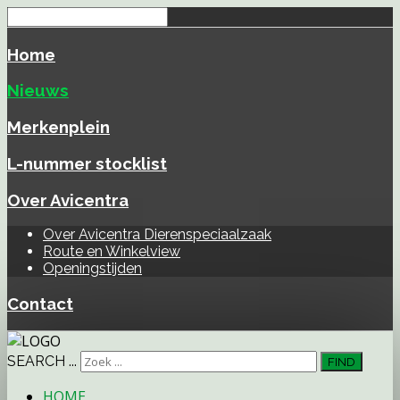
Home
Nieuws
Merkenplein
L-nummer stocklist
Over Avicentra
Over Avicentra Dierenspeciaalzaak
Route en Winkelview
Openingstijden
Contact
SEARCH ...
FIND
HOME