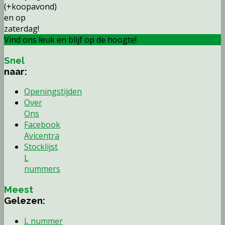
(+koopavond)
en op
zaterdag!
Vind ons leuk en blijf op de hoogte!
FACEBOOK
Snel
naar:
Openingstijden
Over
Ons
Facebook
Avicentra
Stocklijst
L
nummers
Meest
Gelezen:
L nummer