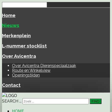
Home
Nieuws
Merkenplein
L-nummer stocklist
Over Avicentra
Over Avicentra Dierenspeciaalzaak
Route en Winkelview
Openingstijden
Contact
SEARCH ...
FIND
HOME