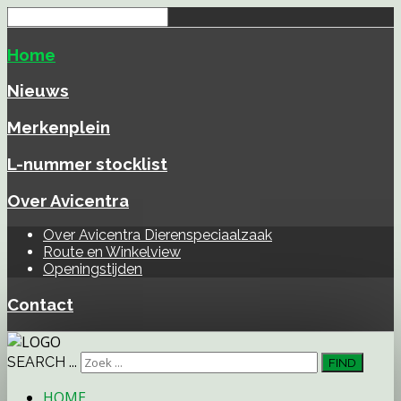
Home
Nieuws
Merkenplein
L-nummer stocklist
Over Avicentra
Over Avicentra Dierenspeciaalzaak
Route en Winkelview
Openingstijden
Contact
SEARCH ...
FIND
HOME