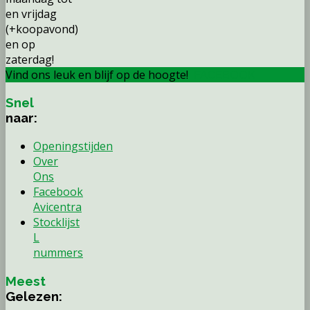
en vrijdag
(+koopavond)
en op
zaterdag!
Vind ons leuk en blijf op de hoogte!
FACEBOOK
Snel
naar:
Openingstijden
Over
Ons
Facebook
Avicentra
Stocklijst
L
nummers
Meest
Gelezen: