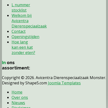
L nummer
stocklist
Welkom bij
Avicentra
Dierenspeciaalzaak
Contact
Openingstijden
Hoe lang
kan een kat
zonder eten?
In
ons
assortiment:
Copyright © 2026. Avicentra Dierenspeciaalzaak Monster.
Designed by Shape5.com
Joomla Templates
Home
Over ons
Nieuws
Disclaimer