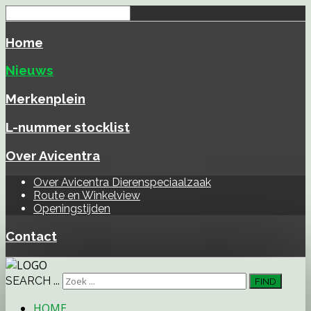
Home
Nieuws
Merkenplein
L-nummer stocklist
Over Avicentra
Over Avicentra Dierenspeciaalzaak
Route en Winkelview
Openingstijden
Contact
SEARCH ...
FIND
HOME