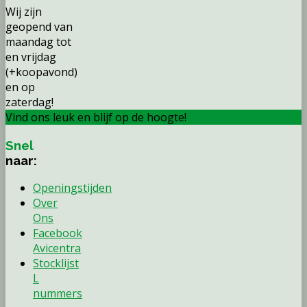
Wij zijn
geopend van
maandag tot
en vrijdag
(+koopavond)
en op
zaterdag!
Vind ons leuk en blijf op de hoogte!
FACEBOOK
Snel
naar:
Openingstijden
Over
Ons
Facebook
Avicentra
Stocklijst
L
nummers